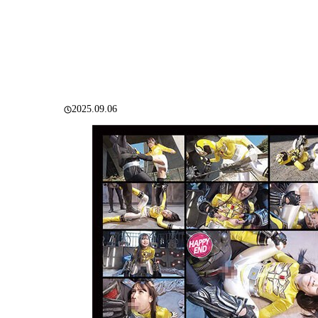
2025.09.06