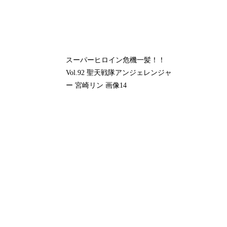
スーパーヒロイン危機一髪！！
Vol.92 聖天戦隊アンジェレンジャ
ー 宮崎リン 画像14