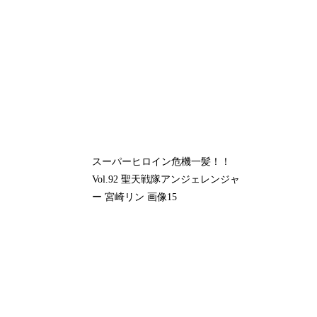
スーパーヒロイン危機一髪！！
Vol.92 聖天戦隊アンジェレンジャ
ー 宮崎リン 画像15