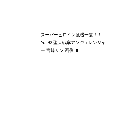
スーパーヒロイン危機一髪！！
Vol.92 聖天戦隊アンジェレンジャ
ー 宮崎リン 画像18