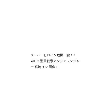
スーパーヒロイン危機一髪！！
Vol.92 聖天戦隊アンジェレンジャ
ー 宮崎リン 画像11