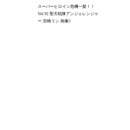
スーパーヒロイン危機一髪！！
Vol.92 聖天戦隊アンジェレンジャ
ー 宮崎リン 画像5