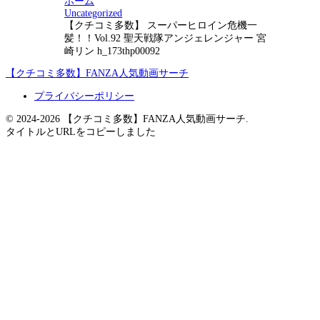
ホーム
Uncategorized
【クチコミ多数】 スーパーヒロイン危機一
髪！！Vol.92 聖天戦隊アンジェレンジャー 宮
崎リン h_173thp00092
【クチコミ多数】FANZA人気動画サーチ
プライバシーポリシー
© 2024-2026 【クチコミ多数】FANZA人気動画サーチ.
タイトルとURLをコピーしました