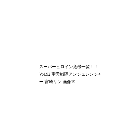
スーパーヒロイン危機一髪！！
Vol.92 聖天戦隊アンジェレンジャ
ー 宮崎リン 画像19