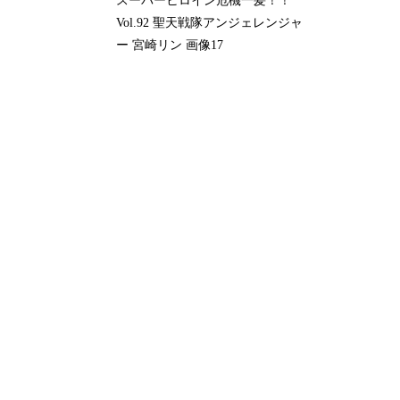
スーパーヒロイン危機一髪！！
Vol.92 聖天戦隊アンジェレンジャ
ー 宮崎リン 画像17