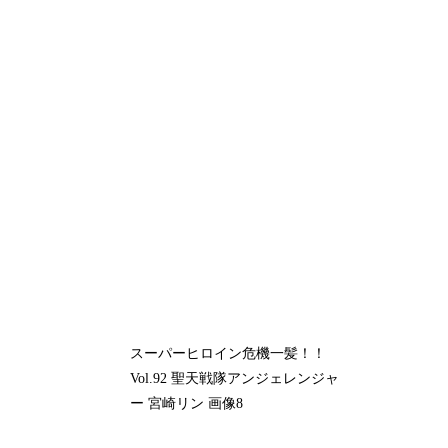
スーパーヒロイン危機一髪！！
Vol.92 聖天戦隊アンジェレンジャ
ー 宮崎リン 画像8