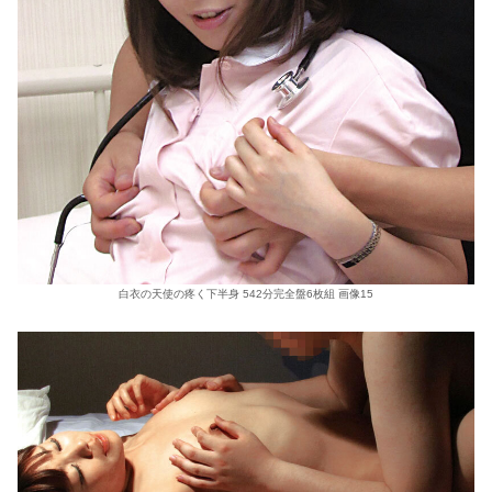
白衣の天使の疼く下半身 542分完全盤6枚組 画像15