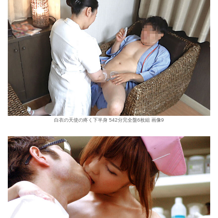
白衣の天使の疼く下半身 542分完全盤6枚組 画像9