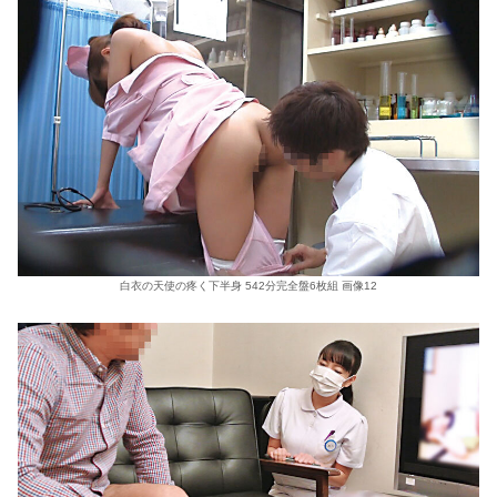
白衣の天使の疼く下半身 542分完全盤6枚組 画像12