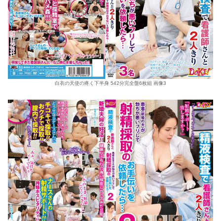
白衣の天使の疼く下半身 542分完全盤6枚組 画像3