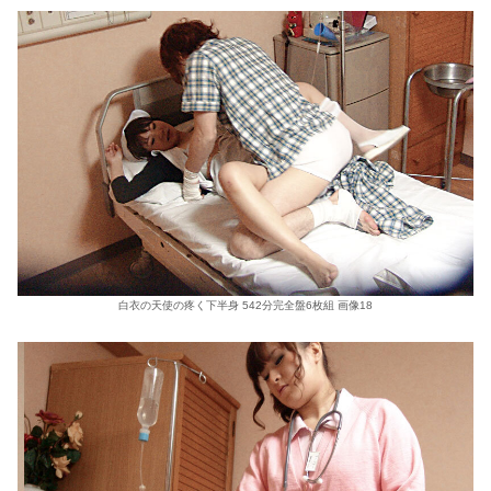
白衣の天使の疼く下半身 542分完全盤6枚組 画像18