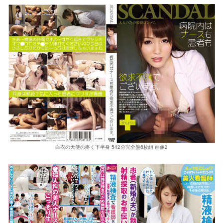
白衣の天使の疼く下半身 542分完全盤6枚組 画像2