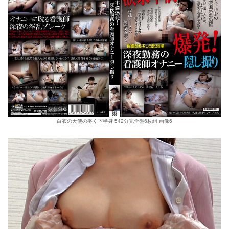
白衣の天使の疼く下半身 542分完全盤6枚組 画像6