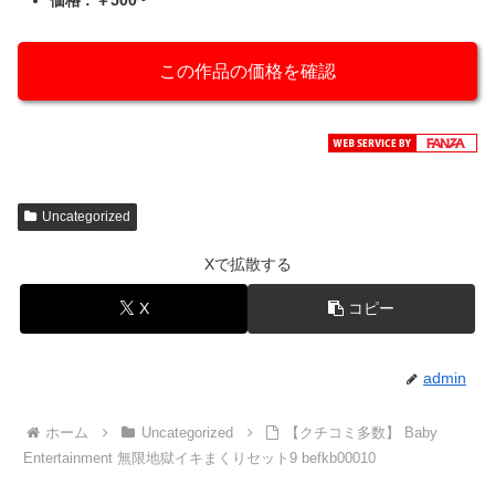
価格 : ￥500~
この作品の価格を確認
Uncategorized
Xで拡散する
X
コピー
admin
ホーム
Uncategorized
【クチコミ多数】 Baby
Entertainment 無限地獄イキまくりセット9 befkb00010