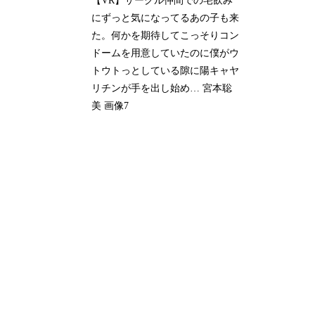
【VR】サークル仲間での宅飲み
にずっと気になってるあの子も来
た。何かを期待してこっそりコン
ドームを用意していたのに僕がウ
トウトっとしている隙に陽キャヤ
リチンが手を出し始め… 宮本聡
美 画像7