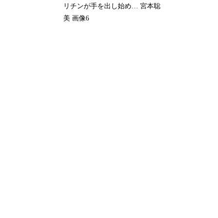
リチンが手を出し始め… 宮本聡
美 画像6