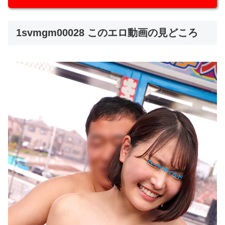
1svmgm00028 このエロ動画の見どころ