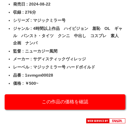
発売日 : 2024-08-22
収録 : 276分
シリーズ : マジックミラー号
ジャンル : 4時間以上作品 ハイビジョン 羞恥 OL ギャ
ル パンスト・タイツ クンニ 中出し コスプレ 素人
企画 ナンパ
監督 : ニューカジー風間
メーカー : サディスティックヴィレッジ
レーベル : マジックミラー号 ハードボイルド
品番 : 1svmgm00028
価格 : ￥500~
この作品の価格を確認